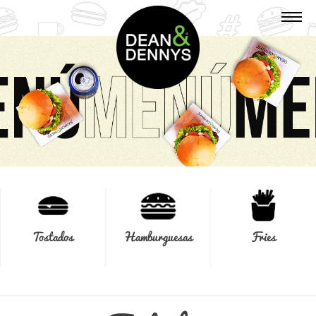
Tostados
Hamburguesas
Fries