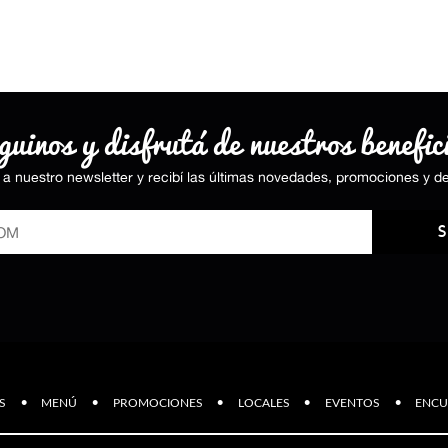
uinos y disfrutá de nuestros benefic
e a nuestro newsletter y recibí las últimas novedades, promociones y d
S
·
·
·
·
·
S
MENÚ
PROMOCIONES
LOCALES
EVENTOS
ENCU