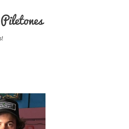
Piletones
s!