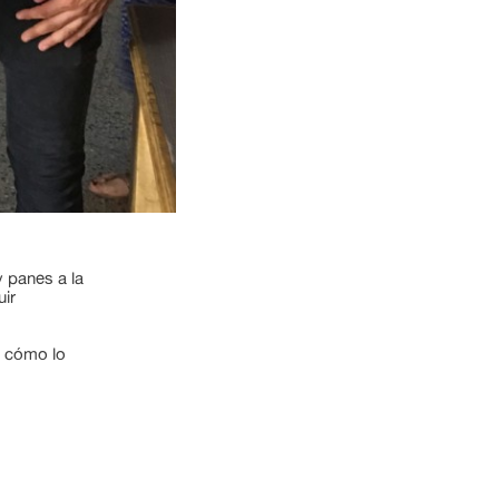
 panes a la
ir
s cómo lo