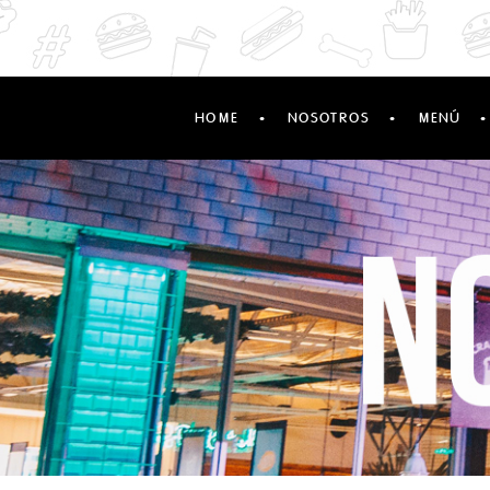
·
·
·
HOME
NOSOTROS
MENÚ